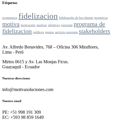
Etiquetas
fidelizacion
ecommerce
fidelización de los clientes
incentivos
motiva
programa de
motivación
motivar
objetivos
posventa
fidelizacion
stakeholders
publicos
puntos
servicio posventa
Av. Alfredo Benavides, 768 – Oficina 306 Miraflores,
Lima - Perú
Mirtos 0615 y Av. Las Monjas Ficus.
Guayaquil - Ecuador
Nuestras direcciones
info@motivasoluciones.com
Nuestro email
PE: +51 998 191 309
EC: +593 98 859 1649