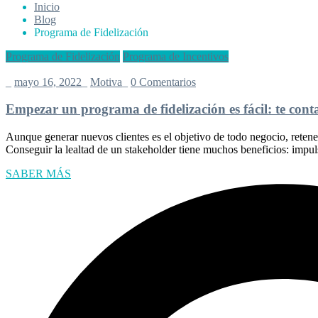
Inicio
Blog
Programa de Fidelización
Programa de Fidelización
Programa de Incentivos
_
mayo 16, 2022
_
Motiva
_
0 Comentarios
Empezar un programa de fidelización es fácil: te con
Aunque generar nuevos clientes es el objetivo de todo negocio, retener
Conseguir la lealtad de un stakeholder tiene muchos beneficios: impul
SABER MÁS